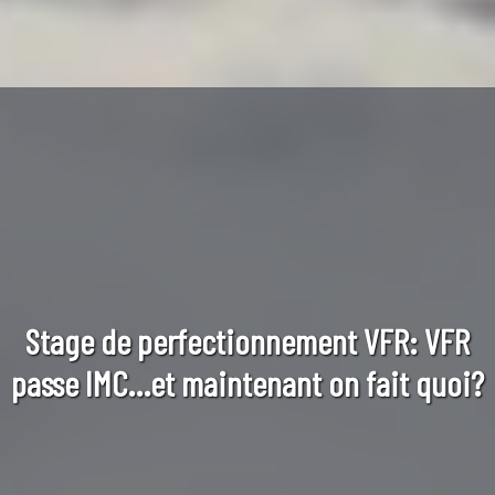
Stage de perfectionnement VFR: VFR
passe IMC…et maintenant on fait quoi?