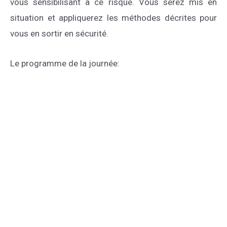
vous sensibilisant à ce risque. Vous serez mis en
situation et appliquerez les méthodes décrites pour
vous en sortir en sécurité.
Le programme de la journée:
Matin
1h de cours théorique :
– Comment ne pas se mettre dans cette situation :
savoir identifier les situations à risque
– Pourquoi c’est une situation de danger imminent :
les illusions sensorielles : rappel rapide de ce qui sera
vu au simulateur